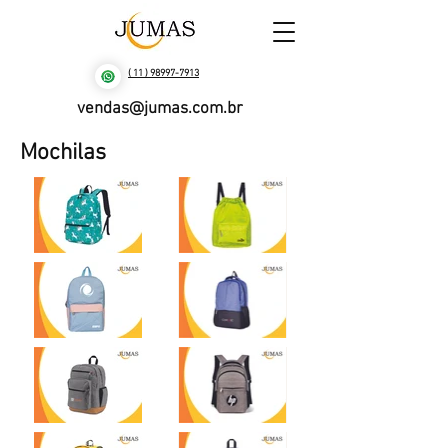
( 11 ) 98997-7913
vendas@jumas.com.br
Mochilas